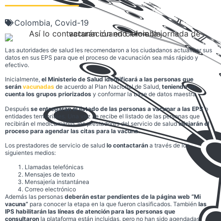
Colombia
,
Covid-19
Las autoridades de salud les recomendaron a los ciudadanos actualizar sus
datos en sus EPS para que el proceso de vacunación sea más rápido y
efectivo.
Inicialmente,
el Ministerio de Salud identificará a las personas que
serán
vacunadas
de acuerdo al Plan Nacional de Salud,
teniendo en
cuenta los grupos priorizados
y conformar la base de datos maestra.
Después
se entregarán el listado de las personas a vacunar a las EPS
o
entidades territoriales. Una vez se recibe el listado de las personas que
recibirán el medicamento, los prestadores del servicio de salud
iniciarán el
proceso para agendar las citas para la vacuna.
Los prestadores de servicio de salud
lo contactarán
a través de los
siguientes medios:
Llamadas telefónicas
Mensajes de texto
Mensajería instantánea
Correo electrónico
Además las personas
deberán estar pendientes de la página web “Mi
vacuna”
para conocer la etapa en la que fueron clasificados. También
las
IPS habilitarán las líneas de atención para las personas que
consultaron
la plataforma están incluidas, pero no han sido agendadas.