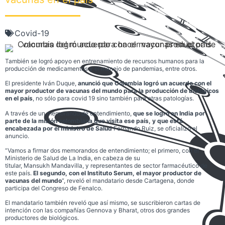
Covid-19
También se logró apoyo en entrenamiento de recursos humanos para la
producción de medicamentos y el manejo de pandemias, entre otros.
El presidente Iván Duque,
anunció que Colombia logró un acuerdo con el
mayor productor de vacunas del mundo para la producción de biológicos
en el país
, no sólo para covid 19 sino también para otras patologías.
A través de un memorando de entendimiento,
que se logró en India por
parte de la misión colombiana que visita ese país, y que está
encabezada por el ministro de Salud
Fernando Ruiz, se oficializó el
anuncio.
“Vamos a firmar dos memorandos de entendimiento; el primero, con el
Ministerio de Salud de La India, en cabeza de su
titular, Mansukh Mandavilla, y representantes de sector farmacéutico de
este país.
El segundo, con el Instituto Serum, el mayor productor de
vacunas del mundo
“, reveló el mandatario desde Cartagena, donde
participa del Congreso de Fenalco.
El mandatario también reveló que así mismo, se suscribieron cartas de
intención con las compañías Gennova y Bharat, otros dos grandes
productores de biológicos.