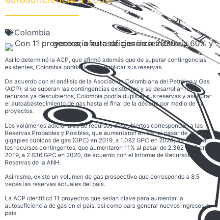
Colombia
Así lo determinó la ACP, que afirmó además que de superar contingencias
existentes, Colombia podría llegar a duplicar sus reservas.
De acuerdo con el análisis de la Asociación Colombiana del Petróleo y Gas
(ACP), si se superan las contingencias existentes y se desarrollan los
recursos ya descubiertos, Colombia podría duplicar sus reservas y asegurar
el autoabastecimiento de gas hasta el final de la década por medio de 11
proyectos.
Los volúmenes adicionales de recursos descubiertos corresponden a las
Reservas Probables y Posibles, que aumentaron en 6%, al pasar de 1.022
gigapies cúbicos de gas (GPC) en 2019, a 1.082 GPC en 2020; así como a
los recursos contingentes, que aumentaron 11% al pasar de 2.362 GPC en
2019, a 2.636 GPC en 2020, de acuerdo con el Informe de Recursos y
Reservas de la ANH.
Asimismo, existe un volumen de gas prospectivo que corresponde a 8.5
veces las reservas actuales del país.
La ACP identificó 11 proyectos que serían clave para aumentar la
autosuficiencia de gas en el país, así como para generar nuevos ingresos al
país.