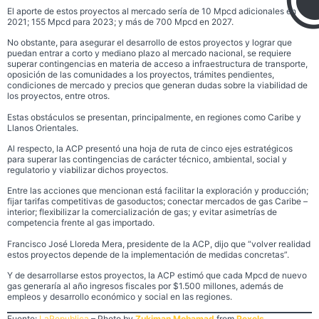
El aporte de estos proyectos al mercado sería de 10 Mpcd adicionales en
2021; 155 Mpcd para 2023; y más de 700 Mpcd en 2027.
No obstante, para asegurar el desarrollo de estos proyectos y lograr que
puedan entrar a corto y mediano plazo al mercado nacional, se requiere
superar contingencias en materia de acceso a infraestructura de transporte,
oposición de las comunidades a los proyectos, trámites pendientes,
condiciones de mercado y precios que generan dudas sobre la viabilidad de
los proyectos, entre otros.
Estas obstáculos se presentan, principalmente, en regiones como Caribe y
Llanos Orientales.
Al respecto, la ACP presentó una hoja de ruta de cinco ejes estratégicos
para superar las contingencias de carácter técnico, ambiental, social y
regulatorio y viabilizar dichos proyectos.
Entre las acciones que mencionan está facilitar la exploración y producción;
fijar tarifas competitivas de gasoductos; conectar mercados de gas Caribe –
interior; flexibilizar la comercialización de gas; y evitar asimetrías de
competencia frente al gas importado.
Francisco José Lloreda Mera, presidente de la ACP, dijo que “volver realidad
estos proyectos depende de la implementación de medidas concretas”.
Y de desarrollarse estos proyectos, la ACP estimó que cada Mpcd de nuevo
gas generaría al año ingresos fiscales por $1.500 millones, además de
empleos y desarrollo económico y social en las regiones.
Fuente:
LaRepublica
– Photo by
Zukiman Mohamad
from
Pexels