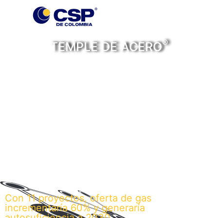
®
TEMPLE DE ACERO
Personas, historias y
noticias con temple de
acero
Con 11 proyectos, oferta de gas
incrementaría 60% y generaría
autosuficiencia a 2030