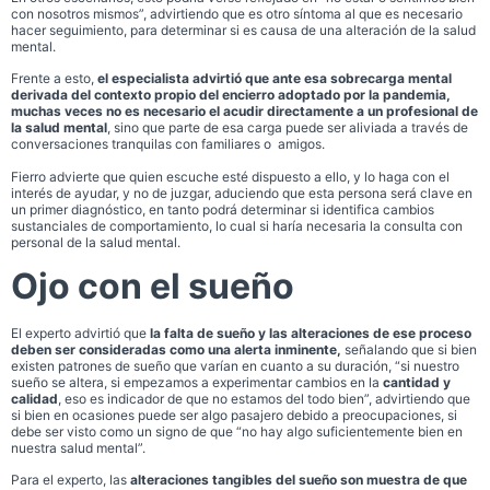
con nosotros mismos”, advirtiendo que es otro síntoma al que es necesario
hacer seguimiento, para determinar si es causa de una alteración de la salud
mental.
Frente a esto,
el especialista advirtió que ante esa sobrecarga mental
derivada del contexto propio del encierro adoptado por la pandemia,
muchas veces no es necesario el acudir directamente a un profesional de
la salud mental
, sino que parte de esa carga puede ser aliviada a través de
conversaciones tranquilas con familiares o amigos.
Fierro advierte que quien escuche esté dispuesto a ello, y lo haga con el
interés de ayudar, y no de juzgar, aduciendo que esta persona será clave en
un primer diagnóstico, en tanto podrá determinar si identifica cambios
sustanciales de comportamiento, lo cual si haría necesaria la consulta con
personal de la salud mental.
Ojo con el sueño
El experto advirtió que
la falta de sueño y las alteraciones de ese proceso
deben ser consideradas como una alerta inminente,
señalando que si bien
existen patrones de sueño que varían en cuanto a su duración, “si nuestro
sueño se altera, si empezamos a experimentar cambios en la
cantidad y
calidad
, eso es indicador de que no estamos del todo bien”, advirtiendo que
si bien en ocasiones puede ser algo pasajero debido a preocupaciones, si
debe ser visto como un signo de que “no hay algo suficientemente bien en
nuestra salud mental”.
Para el experto, las
alteraciones tangibles del sueño son muestra de que