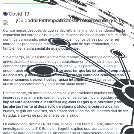
Covid-19
Quince meses después de que se decretó en el mundo la pandemia por la
expansión del coronavirus, la vida de millones de ciudadanos en el mundo
continúa cambiando, pese al esfuerzo de muchos países por poner en
marcha los procesos de reactivación, no solo de sus economías, sino
también de la
vida social de sus ciudadanos
.
Sin embargo, así los establecimientos reabran, y escenarios como colegios,
universidades y empresas vuelvan paulatinamente a las dinámicas que
conocimos hasta inicio de marzo de 2020, y las personas vuelvan a
encontrarse en ellos,
es importante aceptar que las extensas temporadas
de encierro, y las transformaciones del modo como nos relacionamos
como humanos dejaron huellas, quizá intangibles,
o difíciles de percibir en
nuestro comportamiento y en nuestra salud mental.
Precisamente, en tanto estos cambios, o afectaciones muchas veces son
imperceptibles en si mismos, o incluso en personas muy allegadas,
es
importante aprender a identificar algunos
rasgos que permitan prender
las alertas frente al desarrollo de alguna patología psiquiatrica
, las
cuales, según los expertos, no siempre son sinónimo de la necesidad de ser
tratadas a través de profesionales de la salud.
En diálogo con Noticias RCN.com, el psiquiatra Marco Fierro, director de
investigación de la IPS Remy en Bogotá, explicó que, aunque es difícil
detectar patologías mentales sin contar con el conocimiento especializado,