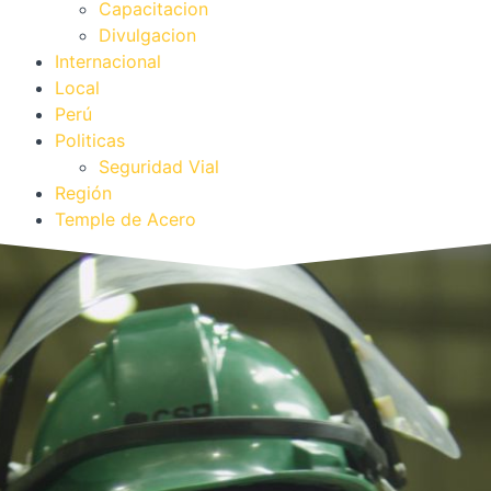
Capacitacion
Divulgacion
Internacional
Local
Perú
Politicas
Seguridad Vial
Región
Temple de Acero