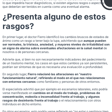
lo que impediría hacer diagnósticos, sí existen algunos rasgos o aspectos
que deberían ser tenidos en cuenta como una eventual alarma.
¿Presenta alguno de estos
rasgos?
En primer lugar, el doctor Fierro identificó los cambios bruscos de estados de
ánimo como un rasgo a tener bajo la lupa, advirtiendo que
aunque pueden
ser normales, la tristeza, ansiedad, y mayores niveles de irritabilidad son
un signo de alarma sobre
eventuales afectaciones en la salud mental
de
nosotros o de personas cercanas.
Advierte que, si bien no son necesariamente indicadores del padecimiento
de un trastorno mental, los casos en que estos cambios ya son persistentes,
podrían ser síntomas de que es necesaria una evaluación a profundidad.
En segundo lugar,
Fierro relacionó las alteraciones en “nuestro
funcionamiento natural”, refiriendo el modo en el que nos relacionamos
con entornos cercanos
como familiares y personas de otros entornos.
El especialista advirtió que por ejemplo en escenarios laborales, esto podría
verse manifestado en
cambios en el modo de trabajo, problemas de
concentración, molestia o incomodidad frente al trabajo, y algunos
rasgos de desinterés frente al trabajo
o el relacionamiento con otros
individuos en dicho entorno.
En otros escenarios, esto podría verse reflejado en “no estar o sentirnos bien