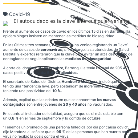
Covid-19
Frente al aumento de casos de covid en los últimos 15 días en Barranquilla,
epidemiólogos insisten en mantener las medidas de bioseguridad.
En las últimas tres semanas,
Barranquilla
ha venido registrando un “leve”
aumento de casos de
coronavirus
; sin embargo, las autoridades de Salud
Distrital y expertos reiteraron que la clave para evitar un alza desmedido de
contagiados es seguir aplicando las
medidas de bioseguridad
.
A corte del domingo
10 de octubre
, Barranquilla tenía un total de 205.421
casos positivos y llevaba
5.490 fallecidos.
El secretario de Salud del Distrito,
Humberto Mendoza
, indicó que han
tenido una “tendencia leve, pero sostenida” de incremento de casos,
teniendo una positividad del
10 %.
Además, explicó que las edades en que se concentran los
nuevos
contagiados
son entre jóvenes de
20 y 40 años
no vacunados.
En cuanto al indicador de letalidad, aseguró que es el más estable con
un
0,8 %
en el mes de septiembre y lo corrido de octubre.
“Tenemos un promedio de una persona fallecida por día por causa covid”,
dijo Mendoza al señalar que el
95 %
de las personas que han muerto por el
virus no recibió la dosis contra el virus.