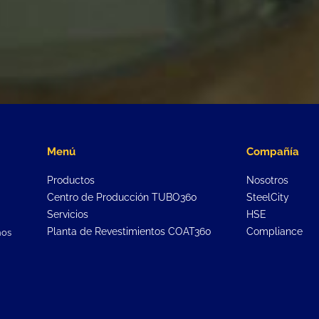
Menú
Compañía
Productos
Nosotros
Centro de Producción TUBO360
SteelCity
Servicios
HSE
Planta de Revestimientos COAT360
Compliance
hos