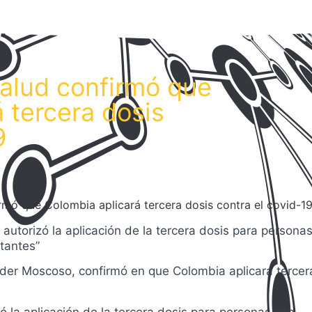
Salud confirmó que
 tercera dosis
9
utorizó la aplicación de la tercera dosis para persona
tantes”
ánder Moscoso, confirmó en que Colombia aplicará tercer
 la aplicación de la tercera dosis para personas con