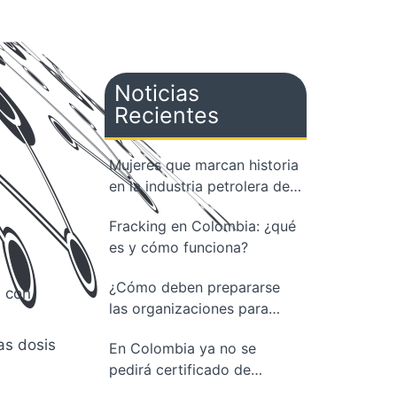
Noticias
Recientes
Mujeres que marcan historia
en la industria petrolera de
Colombia
Fracking en Colombia: ¿qué
es y cómo funciona?
¿Cómo deben prepararse
s con
las organizaciones para
cuidar la salud mental de
as dosis
En Colombia ya no se
sus colaboradores?
pedirá certificado de
vacunación de covid-19 a