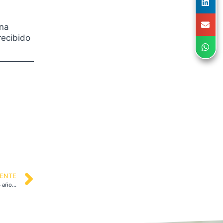
una
recibido
IENTE
Desde este sábado 28 de agosto los menores entre los 12 y 14 años podrán vacunarse