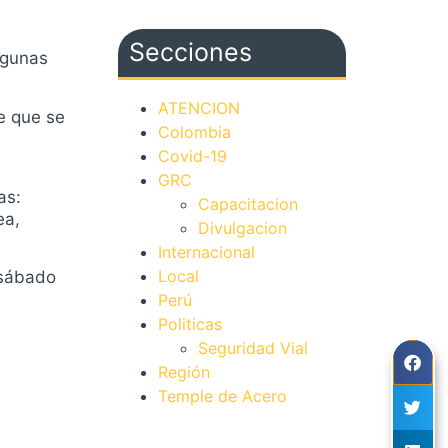
viajeros
Secciones
lgunas
ATENCION
te que se
Colombia
Covid-19
GRC
as:
Capacitacion
ea,
Divulgacion
Internacional
Local
 sábado
Perú
Politicas
Seguridad Vial
Región
Temple de Acero