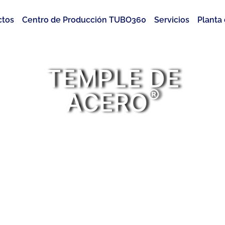
ctos
Centro de Producción TUBO360
Servicios
Planta
TEMPLE DE
®
ACERO
Personas, historias y
noticias con temple de
acero