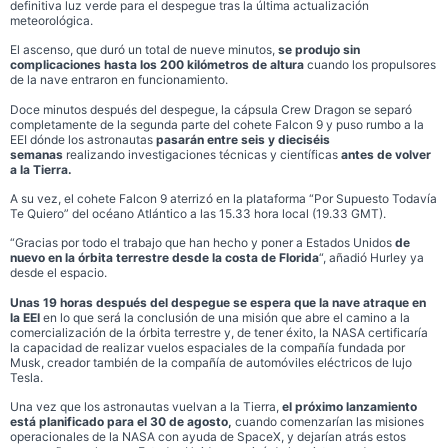
definitiva luz verde para el despegue tras la última actualización
meteorológica.
El ascenso, que duró un total de nueve minutos,
se produjo sin
complicaciones hasta los 200 kilómetros de altura
cuando los propulsores
de la nave entraron en funcionamiento.
Doce minutos después del despegue, la cápsula Crew Dragon se separó
completamente de la segunda parte del cohete Falcon 9 y puso rumbo a la
EEI dónde los astronautas
pasarán entre seis y dieciséis
semanas
realizando investigaciones técnicas y científicas
antes de volver
a la Tierra.
A su vez, el cohete Falcon 9 aterrizó en la plataforma “Por Supuesto Todavía
Te Quiero” del océano Atlántico a las 15.33 hora local (19.33 GMT).
“Gracias por todo el trabajo que han hecho y poner a Estados Unidos
de
nuevo en la órbita terrestre desde la costa de Florida
“, añadió Hurley ya
desde el espacio.
Unas 19 horas después del despegue se espera que la nave atraque en
la EEI
en lo que será la conclusión de una misión que abre el camino a la
comercialización de la órbita terrestre y, de tener éxito, la NASA certificaría
la capacidad de realizar vuelos espaciales de la compañía fundada por
Musk, creador también de la compañía de automóviles eléctricos de lujo
Tesla.
Una vez que los astronautas vuelvan a la Tierra,
el próximo lanzamiento
está planificado para el 30 de agosto,
cuando comenzarían las misiones
operacionales de la NASA con ayuda de SpaceX, y dejarían atrás estos