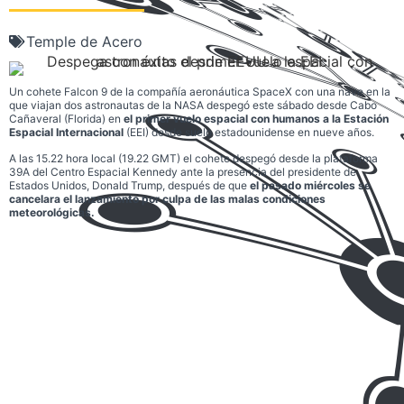
Temple de Acero
Un cohete Falcon 9 de la compañía aeronáutica SpaceX con una nave en la
que viajan dos astronautas de la NASA despegó este sábado desde Cabo
Cañaveral (Florida) en
el primer vuelo espacial con humanos a la Estación
Espacial Internacional
(EEI) desde suelo estadounidense en nueve años.
A las 15.22 hora local (19.22 GMT) el cohete despegó desde la plataforma
39A del Centro Espacial Kennedy ante la presencia del presidente de
Estados Unidos, Donald Trump, después de que
el pasado miércoles se
cancelara el lanzamiento por culpa de las malas condiciones
meteorológicas.