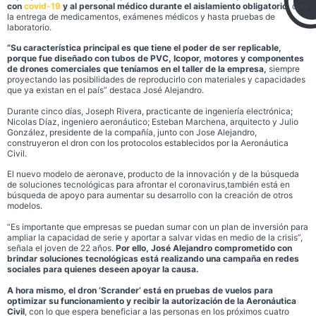
con
covid-19
y al personal médico durante el aislamiento obligatorio,
con
la entrega de medicamentos, exámenes médicos y hasta pruebas de
laboratorio.
“Su característica principal es que tiene el poder de ser replicable,
porque fue diseñado con tubos de PVC, Icopor, motores y componentes
de drones comerciales que teníamos en el taller de la empresa,
siempre
proyectando las posibilidades de reproducirlo con materiales y capacidades
que ya existan en el país” destaca José Alejandro.
Durante cinco días, Joseph Rivera, practicante de ingeniería electrónica;
Nicolas Díaz, ingeniero aeronáutico; Esteban Marchena, arquitecto y Julio
González, presidente de la compañía, junto con Jose Alejandro,
construyeron el dron con los protocolos establecidos por la Aeronáutica
Civil.
El nuevo modelo de aeronave, producto de la innovación y de la búsqueda
de soluciones tecnológicas para afrontar el coronavirus,también está en
búsqueda de apoyo para aumentar su desarrollo con la creación de otros
modelos.
“Es importante que empresas se puedan sumar con un plan de inversión para
ampliar la capacidad de serie y aportar a salvar vidas en medio de la crisis”,
señala el joven de 22 años.
Por ello, José Alejandro comprometido con
brindar soluciones tecnológicas está realizando una campaña en redes
sociales para quienes deseen apoyar la causa.
A hora mismo, el dron ‘Scrander’ está en pruebas de vuelos para
optimizar su funcionamiento y recibir la autorización de la Aeronáutica
Civil
, con lo que espera beneficiar a las personas en los próximos cuatro