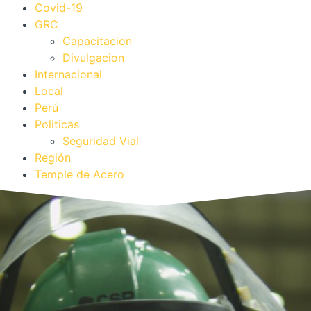
Covid-19
GRC
Capacitacion
Divulgacion
Internacional
Local
Perú
Politicas
Seguridad Vial
Región
Temple de Acero