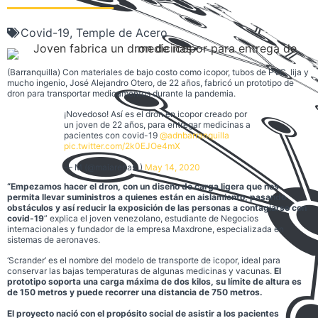
Covid-19
,
Temple de Acero
(Barranquilla) Con materiales de bajo costo como icopor, tubos de PVC, lija y
mucho ingenio, José Alejandro Otero, de 22 años, fabricó un prototipo de
dron para transportar medicamentos durante la pandemia.
¡Novedoso! Así es el dron en icopor creado por
un joven de 22 años, para entregar medicinas a
pacientes con covid-19
@adnbarranquilla
pic.twitter.com/2k0EJOe4mX
— M (@maiarenas_)
May 14, 2020
“Empezamos hacer el dron, con un diseño de carga ligera que nos
permita llevar suministros a quienes están en aislamiento, pasando
obstáculos y así reducir la exposición de las personas a contagiarse con
covid-19
” explica el joven venezolano, estudiante de Negocios
internacionales y fundador de la empresa Maxdrone, especializada en
sistemas de aeronaves.
‘Scrander’ es el nombre del modelo de transporte de icopor, ideal para
conservar las bajas temperaturas de algunas medicinas y vacunas.
El
prototipo soporta una carga máxima de dos kilos, su límite de altura es
de 150 metros y puede recorrer una distancia de 750 metros.
El proyecto nació con el propósito social de asistir a los pacientes