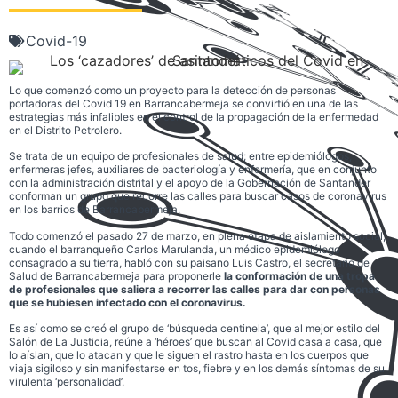
Covid-19
Lo que comenzó como un proyecto para la detección de personas
portadoras del Covid 19 en Barrancabermeja se convirtió en una de las
estrategias más infalibles en el control de la propagación de la enfermedad
en el Distrito Petrolero.
Se trata de un equipo de profesionales de salud; entre epidemiólogos,
enfermeras jefes, auxiliares de bacteriología y enfermería, que en conjunto
con la administración distrital y el apoyo de la Gobernación de Santander
conforman un grupo que recorre las calles para buscar casos de coronavirus
en los barrios de Barrancabermeja.
Todo comenzó el pasado 27 de marzo, en plena etapa de aislamiento social,
cuando el barranqueño Carlos Marulanda, un médico epidemiólogo
consagrado a su tierra, habló con su paisano Luis Castro, el secretario de
Salud de Barrancabermeja para proponerle
la conformación de una tropa
de profesionales que saliera a recorrer las calles para dar con personas
que se hubiesen infectado con el coronavirus.
Es así como se creó el grupo de ‘búsqueda centinela’, que al mejor estilo del
Salón de La Justicia, reúne a ‘héroes’ que buscan al Covid casa a casa, que
lo aíslan, que lo atacan y que le siguen el rastro hasta en los cuerpos que
viaja sigiloso y sin manifestarse en tos, fiebre y en los demás síntomas de su
virulenta ‘personalidad’.