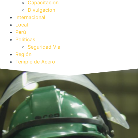
Capacitacion
Divulgacion
Internacional
Local
Perú
Politicas
Seguridad Vial
Región
Temple de Acero