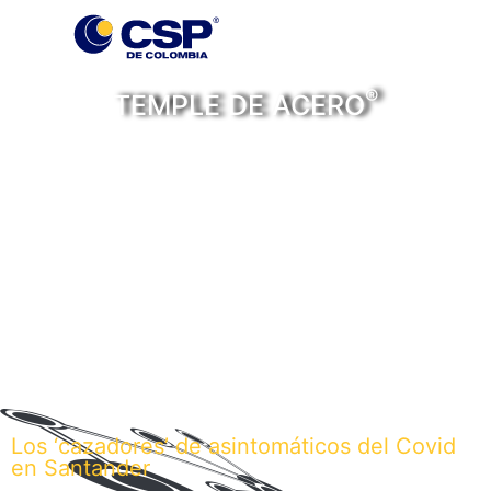
®
TEMPLE DE ACERO
Personas, historias y
noticias con temple de
acero
Los ‘cazadores’ de asintomáticos del Covid
en Santander