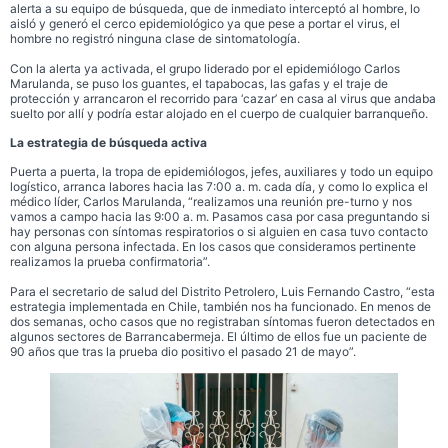
alerta a su equipo de búsqueda, que de inmediato interceptó al hombre, lo
aisló y generó el cerco epidemiológico ya que pese a portar el virus, el
hombre no registró ninguna clase de sintomatología.
Con la alerta ya activada, el grupo liderado por el epidemiólogo Carlos
Marulanda, se puso los guantes, el tapabocas, las gafas y el traje de
protección y arrancaron el recorrido para ‘cazar’ en casa al virus que andaba
suelto por allí y podría estar alojado en el cuerpo de cualquier barranqueño.
La estrategia de búsqueda activa
Puerta a puerta, la tropa de epidemiólogos, jefes, auxiliares y todo un equipo
logístico, arranca labores hacia las 7:00 a. m. cada día, y como lo explica el
médico líder, Carlos Marulanda, “realizamos una reunión pre-turno y nos
vamos a campo hacia las 9:00 a. m. Pasamos casa por casa preguntando si
hay personas con síntomas respiratorios o si alguien en casa tuvo contacto
con alguna persona infectada. En los casos que consideramos pertinente
realizamos la prueba confirmatoria”.
Para el secretario de salud del Distrito Petrolero, Luis Fernando Castro, “esta
estrategia implementada en Chile, también nos ha funcionado. En menos de
dos semanas, ocho casos que no registraban síntomas fueron detectados en
algunos sectores de Barrancabermeja. El último de ellos fue un paciente de
90 años que tras la prueba dio positivo el pasado 21 de mayo”.