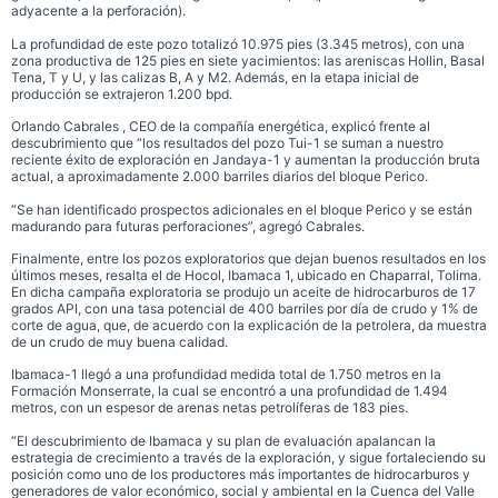
adyacente a la perforación).
La profundidad de este pozo totalizó 10.975 pies (3.345 metros), con una
zona productiva de 125 pies en siete yacimientos: las areniscas Hollin, Basal
Tena, T y U, y las calizas B, A y M2. Además, en la etapa inicial de
producción se extrajeron 1.200 bpd.
Orlando Cabrales , CEO de la compañía energética, explicó frente al
descubrimiento que “los resultados del pozo Tui-1 se suman a nuestro
reciente éxito de exploración en Jandaya-1 y aumentan la producción bruta
actual, a aproximadamente 2.000 barriles diarios del bloque Perico.
“Se han identificado prospectos adicionales en el bloque Perico y se están
madurando para futuras perforaciones”, agregó Cabrales.
Finalmente, entre los pozos exploratorios que dejan buenos resultados en los
últimos meses, resalta el de Hocol, Ibamaca 1, ubicado en Chaparral, Tolima.
En dicha campaña exploratoria se produjo un aceite de hidrocarburos de 17
grados API, con una tasa potencial de 400 barriles por día de crudo y 1% de
corte de agua, que, de acuerdo con la explicación de la petrolera, da muestra
de un crudo de muy buena calidad.
Ibamaca-1 llegó a una profundidad medida total de 1.750 metros en la
Formación Monserrate, la cual se encontró a una profundidad de 1.494
metros, con un espesor de arenas netas petrolíferas de 183 pies.
“El descubrimiento de Ibamaca y su plan de evaluación apalancan la
estrategia de crecimiento a través de la exploración, y sigue fortaleciendo su
posición como uno de los productores más importantes de hidrocarburos y
generadores de valor económico, social y ambiental en la Cuenca del Valle