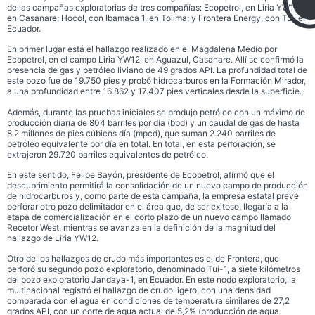
de las campañas exploratorias de tres compañías: Ecopetrol, en Liria YW12,
en Casanare; Hocol, con Ibamaca 1, en Tolima; y Frontera Energy, con Tui, en
Ecuador.
En primer lugar está el hallazgo realizado en el Magdalena Medio por
Ecopetrol, en el campo Liria YW12, en Aguazul, Casanare. Allí se confirmó la
presencia de gas y petróleo liviano de 49 grados API. La profundidad total de
este pozo fue de 19.750 pies y probó hidrocarburos en la Formación Mirador,
a una profundidad entre 16.862 y 17.407 pies verticales desde la superficie.
Además, durante las pruebas iniciales se produjo petróleo con un máximo de
producción diaria de 804 barriles por día (bpd) y un caudal de gas de hasta
8,2 millones de pies cúbicos día (mpcd), que suman 2.240 barriles de
petróleo equivalente por día en total. En total, en esta perforación, se
extrajeron 29.720 barriles equivalentes de petróleo.
En este sentido, Felipe Bayón, presidente de Ecopetrol, afirmó que el
descubrimiento permitirá la consolidación de un nuevo campo de producción
de hidrocarburos y, como parte de esta campaña, la empresa estatal prevé
perforar otro pozo delimitador en el área que, de ser exitoso, llegaría a la
etapa de comercialización en el corto plazo de un nuevo campo llamado
Recetor West, mientras se avanza en la definición de la magnitud del
hallazgo de Liria YW12.
Otro de los hallazgos de crudo más importantes es el de Frontera, que
perforó su segundo pozo exploratorio, denominado Tui-1, a siete kilómetros
del pozo exploratorio Jandaya-1, en Ecuador. En este nodo exploratorio, la
multinacional registró el hallazgo de crudo ligero, con una densidad
comparada con el agua en condiciones de temperatura similares de 27,2
grados API, con un corte de agua actual de 5,2% (producción de agua